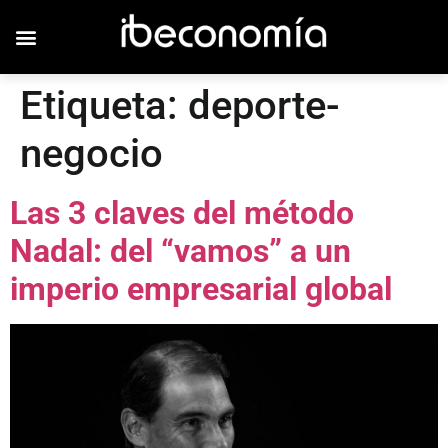
Etiqueta:
deporte-
negocio
Las 3 claves del método
Nadal: del “vamos” a un
imperio empresarial global