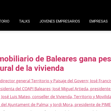
TORIO
TALKS
JOVENES EMPRESARIOS
EMPRESAS
mobiliario de Baleares gana pes
ural de la vivienda