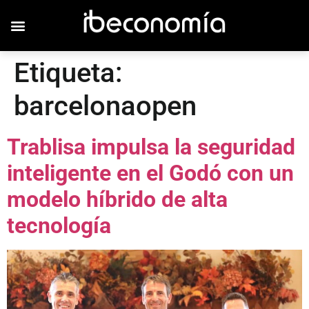
Etiqueta:
barcelonaopen
Trablisa impulsa la seguridad
inteligente en el Godó con un
modelo híbrido de alta
tecnología