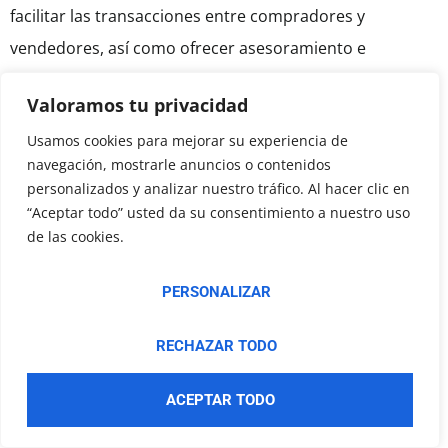
facilitar las transacciones entre compradores y
vendedores, así como ofrecer asesoramiento e
información sobre el mercado.
Valoramos tu privacidad
Usamos cookies para mejorar su experiencia de
Algunos ejemplos de bancos que ofrecen servicios
navegación, mostrarle anuncios o contenidos
relacionados con el oro son:
personalizados y analizar nuestro tráfico. Al hacer clic en
“Aceptar todo” usted da su consentimiento a nuestro uso
de las cookies.
HSBC: Es uno de los principales bancos del mundo
y tiene una división global de metales preciosos. Es
PERSONALIZAR
el custodio oficial del oro del Fondo Monetario
Internacional (FMI) y del Banco Central Europeo
RECHAZAR TODO
(BCE).
JPMorgan Chase: Es otro de los principales bancos
ACEPTAR TODO
del mundo y tiene una división global de metales