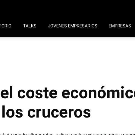
TORIO
TALKS
JOVENES EMPRESARIOS
EMPRESAS
 el coste económic
n los cruceros
aria puede alterar rutas, activar costes extraordinarios y pone