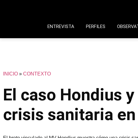
ENTREVISTA
PERFILES
OBSERVA
INICIO
»
CONTEXTO
El caso Hondius y
crisis sanitaria e
El brote vinculado al MV Hondius muestra cómo una crisis sanit