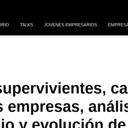
ORIO
TALKS
JOVENES EMPRESARIOS
EMPRES
supervivientes, ca
s empresas, anális
o y evolución de